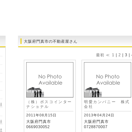
大阪府門真市の不動産屋さん
最初
≪
1
|
2
| 3 |
（株）ボスコインター
明愛カンパニー 株式
社
ナショナル
会社
2011年08月15日
2013年04月24日
社
大阪府門真市
大阪府門真市
0669030052
0728870007
社