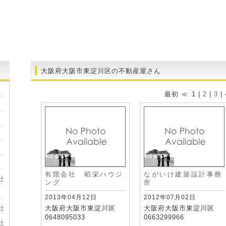
大阪府大阪市東淀川区の不動産屋さん
最初 ≪
1 |
2
|
3
|
有限会社 昭栄ハウジ
ながいけ建築設計事務
社
ング
所
2013年04月12日
2012年07月02日
社
大阪府大阪市東淀川区
大阪府大阪市東淀川区
0648095033
0663299966
社