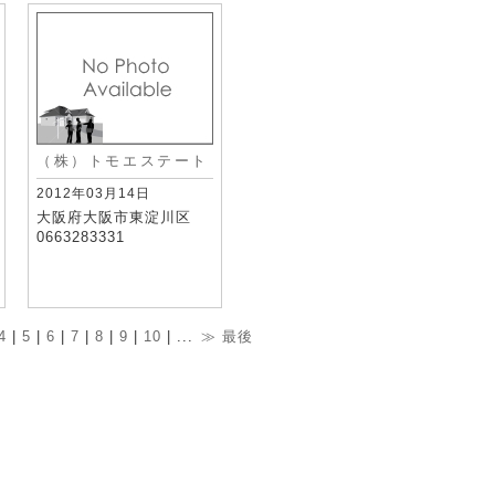
（株）トモエステート
2012年03月14日
大阪府大阪市東淀川区
0663283331
4
|
5
|
6
|
7
|
8
|
9
|
10
| ...
≫
最後