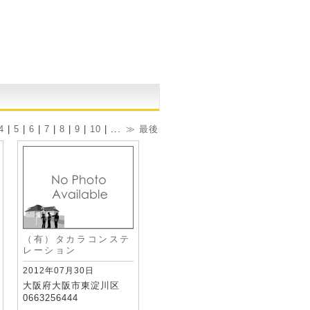
4
|
5
|
6
|
7
|
8
|
9
|
10
| ...
≫
最後
（有）タカラコンステ
レーション
2012年07月30日
大阪府大阪市東淀川区
0663256444